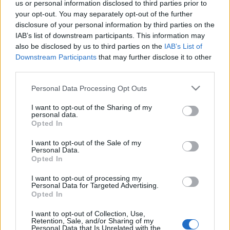
A targetálási lehetőségek bemutatását kezdjük a
us or personal information disclosed to third parties prior to
technológiai célzás lehetőségeivel. Az adserver által
your opt-out. You may separately opt-out of the further
az oldalakba beépített kódokkal a felhasználók
disclosure of your personal information by third parties on the
böngészőjéből nyerhetünk ki adatokat. A browser
IAB’s list of downstream participants. This information may
also be disclosed by us to third parties on the
IAB’s List of
többek között a rendszerről is szolgáltat
Downstream Participants
that may further disclose it to other
információkat, melyeket egy…
third parties.
Targetálásról bővebben...
Please note that this website/app uses one or more Google
Personal Data Processing Opt Outs
services and may gather and store information including but
Prím Letöltés
•
2009. augusztus 24.
0
not limited to your visit or usage behaviour. You may click to
I want to opt-out of the Sharing of my
personal data.
grant or deny consent to Google and its third-party tags to
Opted In
use your data for below specified purposes in below Google
A Rabbit Blogon megjelent targetálási opciók
consent section.
áttekintése után felmerül a kérdés, hogy ebből a sok
I want to opt-out of the Sale of my
Personal Data.
lehetőségből mennyi van használatban
Opted In
Magyarországon, és pontosan mit is takarhatnak az
egyes elnevezések. Az ott felsorolt: attitudinális
I want to opt-out of processing my
Personal Data for Targeted Advertising.
viselkedés alapú kontextuális…
Opted In
Redesign a hatásosabb
I want to opt-out of Collection, Use,
Retention, Sale, and/or Sharing of my
Personal Data that Is Unrelated with the