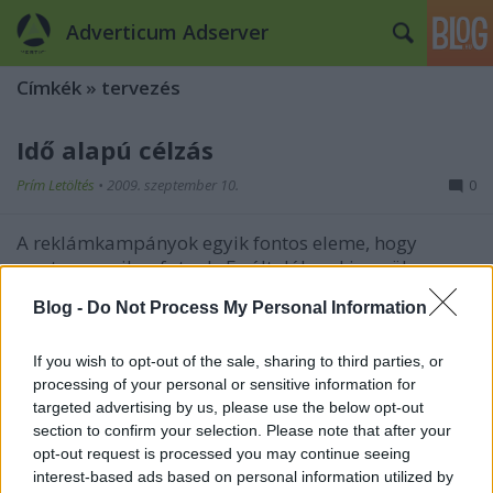
Adverticum Adserver
Címkék
»
tervezés
Idő alapú célzás
Prím Letöltés
•
2009. szeptember 10.
0
A reklámkampányok egyik fontos eleme, hogy
pontosan mikor futnak. Ez általában kimerül a
kezdési és vége dátum meghatározásában, esetleg
Blog -
Do Not Process My Personal Information
konkrét időpontok kijelölésében, amikor a
reklámnak mennie kell. Mivel az online hirdetések
megjelenési számát (közel) valós időben…
If you wish to opt-out of the sale, sharing to third parties, or
processing of your personal or sensitive information for
Célozzunk a gépház alá
targeted advertising by us, please use the below opt-out
section to confirm your selection. Please note that after your
Prím Letöltés
•
2009. augusztus 24.
0
opt-out request is processed you may continue seeing
interest-based ads based on personal information utilized by