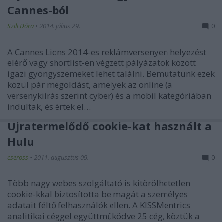
Cannes-ból
Szili Dóra
•
2014. július 29.
0
A Cannes Lions 2014-es reklámversenyen helyezést
elérő vagy shortlist-en végzett pályázatok között
igazi gyöngyszemeket lehet találni. Bemutatunk ezek
közül pár megoldást, amelyek az online (a
versenykiírás szerint cyber) és a mobil kategóriában
indultak, és értek el…
Újratermelődő cookie-kat használt a
Hulu
cseross
•
2011. augusztus 09.
0
Több nagy webes szolgáltató is kitörölhetetlen
cookie-kkal biztosította be magát a személyes
adatait féltő felhasználók ellen. A KISSMentrics
analitikai céggel együttműködve 25 cég, köztük a