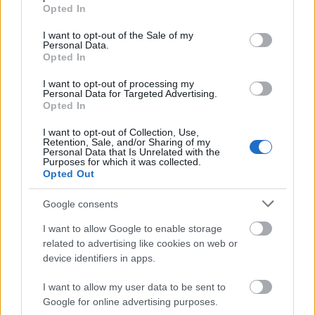
grant or deny consent to Google and its third-party tags to
Államok első színes bőrű elnöke ugyanis nagyon
Opted In
use your data for below specified purposes in below Google
sokat köszönhetett a social media-n keresztül
consent section.
I want to opt-out of the Sale of my
megszólított tömegeknek. Úgy tűnik, hogy a 2012-es
Personal Data.
választásokkor már más eszközöket is…
Opted In
I want to opt-out of processing my
Milyen kreatívokat használjunk a
Personal Data for Targeted Advertising.
Opted In
retargetinghez
I want to opt-out of Collection, Use,
cseross
•
2011. június 16.
0
Retention, Sale, and/or Sharing of my
Personal Data that Is Unrelated with the
Purposes for which it was collected.
Opted Out
A display piac egyik fő mozgatórugója jelenleg a
perszonalizáció. A viselkedés alapú hirdetések, a
Google consents
minél nagyobb relevancia, a személyre szabott
kreatívok azok, amelyek sikeresek lehetnek ebben a
I want to allow Google to enable storage
reklámzajtól terhes közegben. Minden piaci szereplő
related to advertising like cookies on web or
azt vallja, hogy a lehető…
device identifiers in apps.
I want to allow my user data to be sent to
Hogyan alakul a display piac
Google for online advertising purposes.
cseross
•
2011. június 10.
0