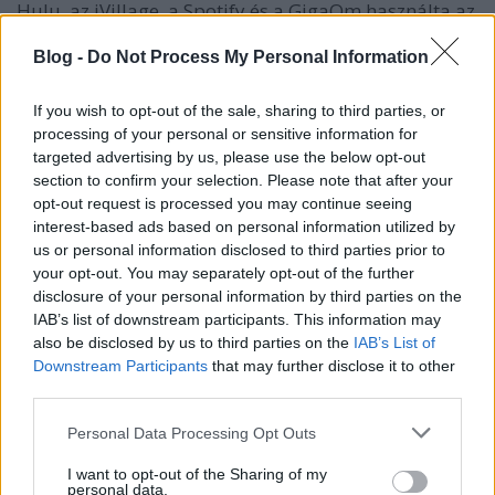
Hulu, az iVillage, a Spotify és a GigaOm használta az
ETags nevű megoldást,…
Blog -
Do Not Process My Personal Information
Európa cookie mintaállama lettünk
If you wish to opt-out of the sale, sharing to third parties, or
cseross
•
2011. július 26.
0
processing of your personal or sensitive information for
targeted advertising by us, please use the below opt-out
section to confirm your selection. Please note that after your
A Parlament elfogadta az új Egységes Hírközlési
opt-out request is processed you may continue seeing
Törvényt, melynek az online piacot érintő egyik
interest-based ads based on personal information utilized by
legfontosabb része az Európai Uniós cookie
us or personal information disclosed to third parties prior to
szabályozás implementálása volt. Ez a korábbi
your opt-out. You may separately opt-out of the further
aggodalmak ellenére végül olyan jól sikerült, hogy a
disclosure of your personal information by third parties on the
helyi szakma öröme mellett az IAB…
IAB’s list of downstream participants. This information may
also be disclosed by us to third parties on the
IAB’s List of
Obama az adatok mögé néz
Downstream Participants
that may further disclose it to other
third parties.
cseross
•
2011. július 21.
0
Please note that this website/app uses one or more Google
Personal Data Processing Opt Outs
services and may gather and store information including but
Obama 2008 kampányát sokan a közösségi média
not limited to your visit or usage behaviour. You may click to
I want to opt-out of the Sharing of my
diadalmeneteként aposztrofálták, az Egyesült
personal data.