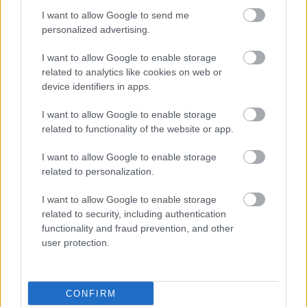
I want to allow Google to send me
personalized advertising.
A New York-ban megrendezésre kerülő Internet
Week konferencián Neal Mohan, a Google Display
I want to allow Google to enable storage
Advertising alelnöke, tartotta a keynote előadást,
related to analytics like cookies on web or
melyben a display piac várható jövőjéről beszélt.
device identifiers in apps.
Szót ejtett többek között a hirdetések számáról,
engagementről, mérésről és a…
I want to allow Google to enable storage
related to functionality of the website or app.
Hogyan hat a célzás a pénztárcákra
I want to allow Google to enable storage
cseross
•
2011. május 20.
0
related to personalization.
I want to allow Google to enable storage
Az online hirdetések adta célzási megoldások
related to security, including authentication
lehetővé teszik a hirdetőknek, hogy hatékonyan
functionality and fraud prevention, and other
elérjék a célcsoportjukat, és csökkentsék a
user protection.
meddőszórásukat. De vajon hányan használják ki az
ebben rejlő lehetőségeket, és az optimalizáció
hogyan hat a költésekre?…
CONFIRM