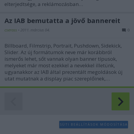
elterjedtsége, a reklámozásban…
Az IAB bemutatta a jövő bannereit
cseross
•
2011. március 04.
0
Billboard, Filmstrip, Portrait, Pushdown, Sidekick,
Slider. Az új formátumok neve már korábbról
ismerős lehet, sőt vannak olyan banner típusok,
melyeket már most ezekkel a nevekkel illetünk,
ugyanakkor az IAB által prezentált megoldások új
utat mutatnak a display piac szereplőinek,…
SÜTI BEÁLLÍTÁSOK MÓDOSÍTÁSA